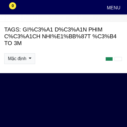
0
MENU
TAGS: GI%C3%A1 D%C3%A1N PHIM
C%C3%A1CH NHI%E1%BB%87T %C3%B4
TO 3M
Mặc định