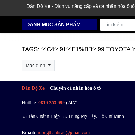
Dân Độ Xe - Dịch vụ nâng cấp và cá nhân hóa ô tô
DANH MỤC SẢN PHẨM
TAGS: %C4%91%E1%BB%99 TOYOTA 
Mặc định
Dân Độ Xe
- Chuyên cá nhân hóa ô tô
Hotline:
0819 353 999
(24/7)
53 Tân Chánh Hiệp 18, Trung Mỹ Tây, Hồ Chí Minh
Email:
truongthanhsac@gmail.com