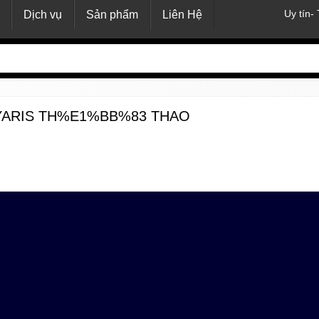
Uy tín-
Dịch vụ
Sản phẩm
Liên Hệ
YARIS TH%E1%BB%83 THAO