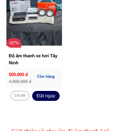
-87%
Độ âm thanh xe hơi Tây
Ninh
500.000 đ
Còn hàng
4.000.000 đ
Đặt ngay
Chi tiết
Giới thiệu về nhu cầu độ âm thanh ô tô