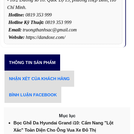
Chí Minh.
Hotline:
0819 353 999
Hotline Kỹ Thuật:
0819 353 999
Email:
truongthanhsac@gmail.com
Website:
https://dandoxe.com/
THÔNG TIN SẢN PHẨM
NHẬN XÉT CỦA KHÁCH HÀNG
BÌNH LUẬN FACEBOOK
Mục lục
Bọc Ghế Da Hyundai Grand i10: Cẩm Nang "Lột
Xác" Toàn Diện Cho Ông Vua Xe Đô Thị