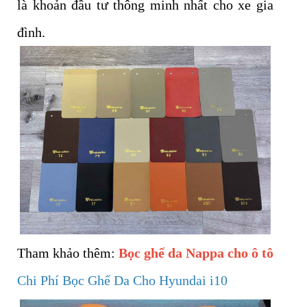
là khoản đầu tư thông minh nhất cho xe gia
đình.
Tham khảo thêm:
Bọc ghế da Nappa cho ô tô
Chi Phí Bọc Ghế Da Cho Hyundai i10