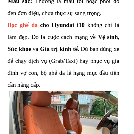
Màu sắc:
Thường là màu tối hoặc phối đỏ
đen đơn điệu, chưa thực sự sang trọng.
Bọc ghế da
cho Hyundai i10
không chỉ là
làm đẹp. Đó là cuộc cách mạng về
Vệ sinh
,
Sức khỏe
và
Giá trị kinh tế
. Dù bạn dùng xe
để chạy dịch vụ (Grab/Taxi) hay phục vụ gia
đình vợ con, bộ ghế da là hạng mục đầu tiên
cần nâng cấp.