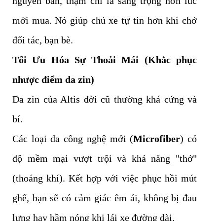
nguyên bản, thậm chí là sang trọng hơn lúc
mới mua. Nó giúp chủ xe tự tin hơn khi chở
đối tác, bạn bè.
Tối Ưu Hóa Sự Thoải Mái (Khắc phục
nhược điểm da zin)
Da zin của Altis đời cũ thường khá cứng và
bí.
Các loại da công nghệ mới (
Microfiber
) có
độ mềm mại vượt trội và khả năng "thở"
(thoáng khí). Kết hợp với việc phục hồi mút
ghế, bạn sẽ có cảm giác êm ái, không bị đau
lưng hay hầm nóng khi lái xe đường dài.