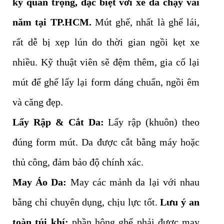
kỳ quan trọng, đặc biệt với xe đã chạy vài
năm tại TP.HCM.
Mút ghế, nhất là ghế lái,
rất dễ bị xẹp lún do thời gian ngồi kẹt xe
nhiều. Kỹ thuật viên sẽ đệm thêm, gia cố lại
mút để ghế lấy lại form dáng chuẩn, ngồi êm
và căng đẹp.
Lấy Rập & Cắt Da:
Lấy rập (khuôn) theo
đúng form mút. Da được cắt bằng máy hoặc
thủ công, đảm bảo độ chính xác.
May Áo Da:
May các mảnh da lại với nhau
bằng chỉ chuyên dụng, chịu lực tốt.
Lưu ý an
toàn túi khí:
phần hông ghế phải được may