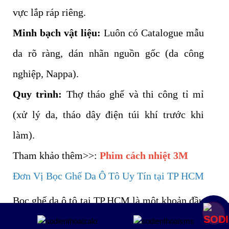
vực lắp ráp riêng.
Minh bạch vật liệu:
Luôn có Catalogue mẫu
da rõ ràng, dán nhãn nguồn gốc (da công
nghiệp, Nappa).
Quy trình:
Thợ tháo ghế và thi công tỉ mỉ
(xử lý da, tháo dây điện túi khí trước khi
làm).
Tham khảo thêm>>:
Phim cách nhiệt 3M
Đơn Vị Bọc Ghế Da Ô Tô Uy Tín tại TP HCM
Bọc ghế da ô tô tại TP.HCM là một khoản đầu
Mua ngay
tư xứng đáng cho sự thoải mái, sức khỏe và