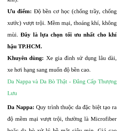
Ưu điểm:
Độ bền cơ học (chống trầy, chống
xước) vượt trội. Mềm mại, thoáng khí, không
mùi.
Đây là lựa chọn tối ưu nhất cho khí
hậu TP.HCM.
Khuyên dùng:
Xe gia đình sử dụng lâu dài,
xe hơi hạng sang muốn độ bền cao.
Da Nappa và Da Bò Thật - Đẳng Cấp Thượng
Lưu
Da Nappa:
Quy trình thuộc da đặc biệt tạo ra
độ mềm mại vượt trội, thường là Microfiber
hoặc da bò xử lý bề mặt siêu mịn. Giá cao