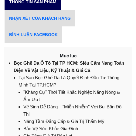
THÔNG TIN SẢN PHẨM
NHẬN XÉT CỦA KHÁCH HÀNG
BÌNH LUẬN FACEBOOK
Mục lục
Bọc Ghế Da Ô Tô Tại TP HCM: Siêu Cẩm Nang Toàn
Diện Về Vật Liệu, Kỹ Thuật & Giá Cả
Tại Sao Bọc Ghế Da Là Quyết Định Đầu Tư Thông
Minh Tại TP.HCM?
"Kháng Cự" Thời Tiết Khắc Nghiệt: Nắng Nóng &
Ẩm Ướt
Vệ Sinh Dễ Dàng – "Miễn Nhiễm" Với Bụi Bẩn Đô
Thị
Nâng Tầm Đẳng Cấp & Giá Trị Thẩm Mỹ
Bảo Vệ Sức Khỏe Gia Đình
Gia Tăng Giá Trị Bán Lại