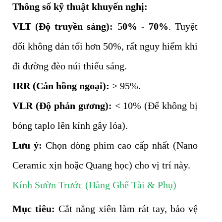
Thông số kỹ thuật khuyến nghị:
VLT (Độ truyền sáng):
5
0% - 70%
. Tuyệt
đối không dán tối hơn 50%, rất nguy hiểm khi
đi đường đèo núi thiếu sáng.
IRR (Cản hồng ngoại):
> 95%.
VLR (Độ phản gương):
< 10% (Để không bị
bóng taplo lên kính gây lóa).
Lưu ý:
Chọn dòng phim cao cấp nhất (Nano
Ceramic xịn hoặc Quang học) cho vị trí này.
Kính Sườn Trước (Hàng Ghế Tài & Phụ)
Mục tiêu:
Cắt nắng xiên làm rát tay, bảo vệ