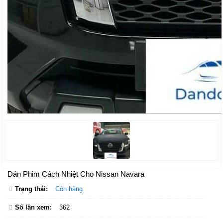
Dán Phim Cách Nhiệt Cho Nissan Navara
Trạng thái:
Còn hàng
Số lần xem:
362