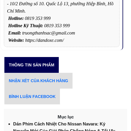
- 10/2 Đường số 10. Quốc Lộ 13, phường Hiệp Bình, Hồ
Chí Minh.
Hotline:
0819 353 999
Hotline Kỹ Thuật:
0819 353 999
Email:
truongthanhsac@gmail.com
Website:
https://dandoxe.com/
THÔNG TIN SẢN PHẨM
NHẬN XÉT CỦA KHÁCH HÀNG
BÌNH LUẬN FACEBOOK
Mục lục
Dán Phim Cách Nhiệt Cho Nissan Navara: Kỷ
Nguyên Mới Của Giải Pháp Chống Nóng & Tối Ưu