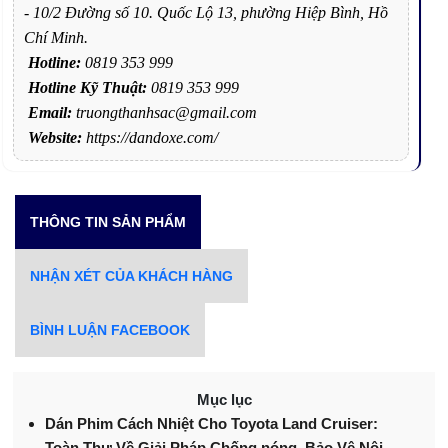
- 10/2 Đường số 10. Quốc Lộ 13, phường Hiệp Bình, Hồ
Chí Minh.
Hotline:
0819 353 999
Hotline Kỹ Thuật:
0819 353 999
Email:
truongthanhsac@gmail.com
Website:
https://dandoxe.com/
THÔNG TIN SẢN PHẨM
NHẬN XÉT CỦA KHÁCH HÀNG
BÌNH LUẬN FACEBOOK
Mục lục
Dán Phim Cách Nhiệt Cho Toyota Land Cruiser:
Toàn Thư Về Giải Pháp Chống nóng, Bảo Vệ Nội