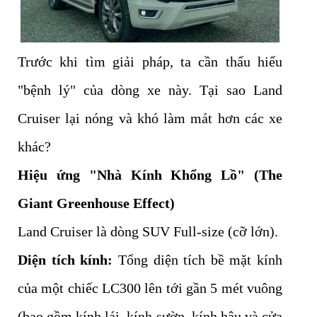
Trước khi tìm giải pháp, ta cần thấu hiểu
"bệnh lý" của dòng xe này. Tại sao Land
Cruiser lại nóng và khó làm mát hơn các xe
khác?
Hiệu ứng "Nhà Kính Khổng Lồ" (The
Giant Greenhouse Effect)
Land Cruiser là dòng SUV Full-size (cỡ lớn).
Diện tích kính:
Tổng diện tích bề mặt kính
của một chiếc LC300 lên tới gần 5 mét vuông
(bao gồm kính lái, kính sườn, kính hậu và cửa