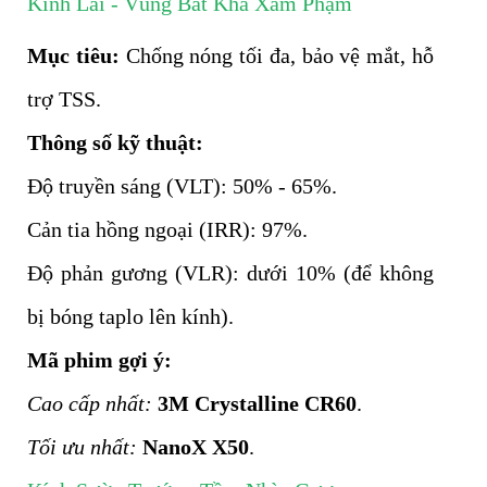
Kính Lái - Vùng Bất Khả Xâm Phạm
Mục tiêu:
Chống nóng tối đa, bảo vệ mắt, hỗ
trợ TSS.
Thông số kỹ thuật:
Độ truyền sáng (VLT): 50% - 65%.
Cản tia hồng ngoại (IRR): 97%.
Độ phản gương (VLR): dưới 10% (để không
bị bóng taplo lên kính).
Mã phim gợi ý:
Cao cấp nhất:
3M Crystalline CR60
.
Tối ưu nhất:
NanoX X50
.