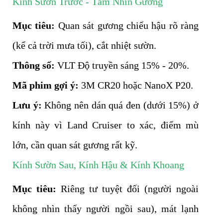
Kính Sườn Trước - Tầm Nhìn Gương
Mục tiêu:
Quan sát gương chiếu hậu rõ ràng
(kể cả trời mưa tối), cắt nhiệt sườn.
Thông số:
VLT Độ truyền sáng 15% - 20%.
Mã phim gợi ý:
3M CR20 hoặc NanoX P20.
Lưu ý:
Không nên dán quá đen (dưới 15%) ở
kính này vì Land Cruiser to xác, điểm mù
lớn, cần quan sát gương rất kỹ.
Kính Sườn Sau, Kính Hậu & Kính Khoang
Mục tiêu:
Riêng tư tuyệt đối (người ngoài
không nhìn thấy người ngồi sau), mát lạnh