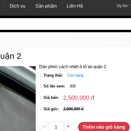
Uy tín-
Dịch vụ
Sản phẩm
Liên Hệ
quận 2
Dán phim cách nhiệt ô tô tại quận 2
Trạng thái:
Còn hàng
Số lần xem:
306
2,500,000 đ
Giá bán:
Giá gốc:
3,000,000 đ
-
+
Thêm vào giỏ hàng