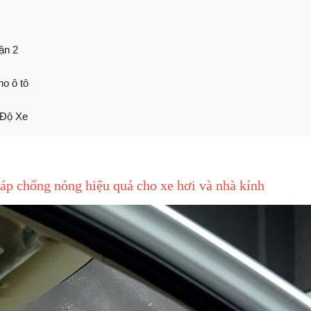
uận 2
ho ô tô
 Độ Xe
háp chống nóng hiệu quả cho xe hơi và nhà kính