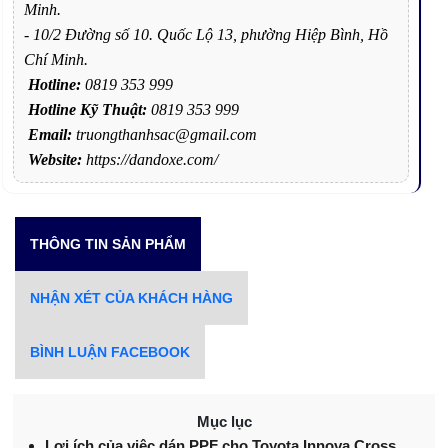
Minh.
- 10/2 Đường số 10. Quốc Lộ 13, phường Hiệp Bình, Hồ
Chí Minh.
Hotline:
0819 353 999
Hotline Kỹ Thuật:
0819 353 999
Email:
truongthanhsac@gmail.com
Website:
https://dandoxe.com/
THÔNG TIN SẢN PHẨM
NHẬN XÉT CỦA KHÁCH HÀNG
BÌNH LUẬN FACEBOOK
Mục lục
Lợi ích của việc dán PPF cho Toyota Innova Cross