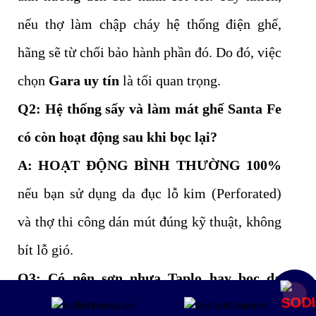
nếu thợ làm chập cháy hệ thống điện ghế,
hãng sẽ từ chối bảo hành phần đó. Do đó, việc
chọn
Gara uy tín
là tối quan trọng.
Q2: Hệ thống sấy và làm mát ghế Santa Fe
có còn hoạt động sau khi bọc lại?
A:
HOẠT ĐỘNG BÌNH THƯỜNG 100%
nếu bạn sử dụng da đục lỗ kim (Perforated)
và thợ thi công dán mút đúng kỹ thuật, không
bít lỗ gió.
Q3: Có nên sơn nhựa Taplo hay bọc da
Mua ngay
Taplo thì tốt hơn?