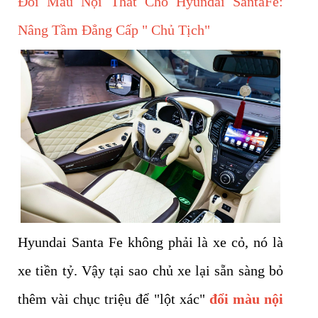
Đổi Màu Nội Thất Cho Hyundai SantaFe:
Nâng Tầm Đẳng Cấp " Chủ Tịch"
Hyundai Santa Fe không phải là xe cỏ, nó là
xe tiền tỷ. Vậy tại sao chủ xe lại sẵn sàng bỏ
thêm vài chục triệu để "lột xác"
đổi màu nội