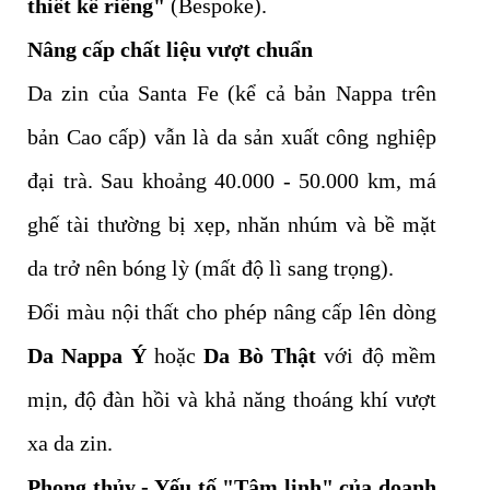
thiết kế riêng"
(Bespoke).
Nâng cấp chất liệu vượt chuẩn
Da zin của Santa Fe (kể cả bản Nappa trên
bản Cao cấp) vẫn là da sản xuất công nghiệp
đại trà. Sau khoảng 40.000 - 50.000 km, má
ghế tài thường bị xẹp, nhăn nhúm và bề mặt
da trở nên bóng lỳ (mất độ lì sang trọng).
Đổi màu nội thất cho phép nâng cấp lên dòng
Da Nappa Ý
hoặc
Da Bò Thật
với độ mềm
mịn, độ đàn hồi và khả năng thoáng khí vượt
xa da zin.
Phong thủy - Yếu tố "Tâm linh" của doanh