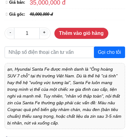
35,000,000 đ
Giá bán:
Giá gốc:
40,000,000 đ
-
+
Thêm vào giỏ hàng
Gọi cho tôi
ạn, Hyundai Santa Fe được mệnh danh là "Ông hoàng
SUV 7 chỗ" tại thị trường Việt Nam. Dù là thế hệ "cá tính"
hay thế hệ "vuông vức tương lai", Santa Fe luôn mang
trong mình vị thế của một chiếc xe gia đình cao cấp, tiện
nghi và mạnh mẽ. Tuy nhiên, "nhân vô thập toàn", nội thất
zin của Santa Fe thường gặp phải các vấn đề: Màu nâu
Cognac quá phổ biến gây nhàm chán, màu đen (bản tiêu
chuẩn) thiếu sang trọng, hoặc chất liệu da zin sau 3-5 năm
bị nhăn, nứt và xuống cấp.