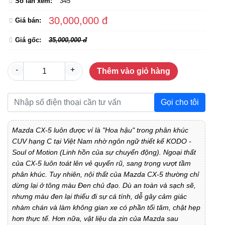
Số lần xem:
345
30,000,000 đ
Giá bán:
Giá gốc:
35,000,000 đ
-
+
Thêm vào giỏ hàng
Gọi cho tôi
Mazda CX-5 luôn được ví là "Hoa hậu" trong phân khúc
CUV hạng C tại Việt Nam nhờ ngôn ngữ thiết kế KODO -
Soul of Motion (Linh hồn của sự chuyển động). Ngoại thất
của CX-5 luôn toát lên vẻ quyến rũ, sang trọng vượt tầm
phân khúc. Tuy nhiên, nội thất của Mazda CX-5 thường chỉ
dừng lại ở tông màu Đen chủ đạo. Dù an toàn và sạch sẽ,
nhưng màu đen lại thiếu đi sự cá tính, dễ gây cảm giác
nhàm chán và làm không gian xe có phần tối tăm, chật hẹp
hơn thực tế. Hơn nữa, vật liệu da zin của Mazda sau