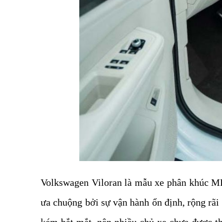
Volkswagen Viloran là mẫu xe phân khúc MP
ưa chuộng bởi sự vận hành ổn định, rộng rãi 
kém bắt mắt, nên nhiều chủ xe chưa được thậ