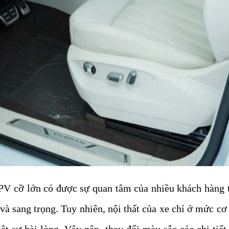
V cỡ lớn có được sự quan tâm của nhiều khách hàng t
và sang trọng. Tuy nhiên, nội thất của xe chỉ ở mức c
t sự hài lòng. Vậy nên, thay đổi màu sắc các chi tiế