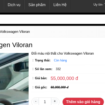
Uy tín-
Dịch vụ
Sản phẩm
Liên Hệ
 Volkswagen Viloran
gen Viloran
Đổi màu nội thất cho Volkswagen Viloran
Trạng thái:
Còn hàng
Số lần xem:
332
55,000,000 đ
Giá bán:
Giá gốc:
60,000,000 đ
-
+
Thêm vào giỏ hàng