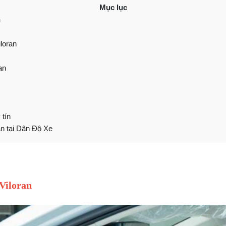
Mục lục
n
loran
an
 tín
an tại Dân Độ Xe
Viloran