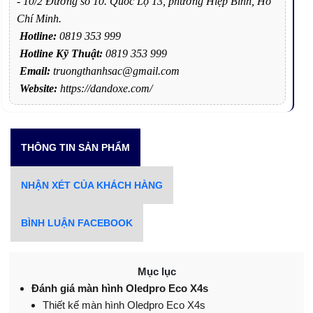
- 10/2 Đường số 10. Quốc Lộ 13, phường Hiệp Bình, Hồ
Chí Minh.
Hotline:
0819 353 999
Hotline Kỹ Thuật:
0819 353 999
Email:
truongthanhsac@gmail.com
Website:
https://dandoxe.com/
THÔNG TIN SẢN PHẨM
NHẬN XÉT CỦA KHÁCH HÀNG
BÌNH LUẬN FACEBOOK
Mục lục
Đánh giá màn hình Oledpro Eco X4s
Thiết kế màn hình Oledpro Eco X4s