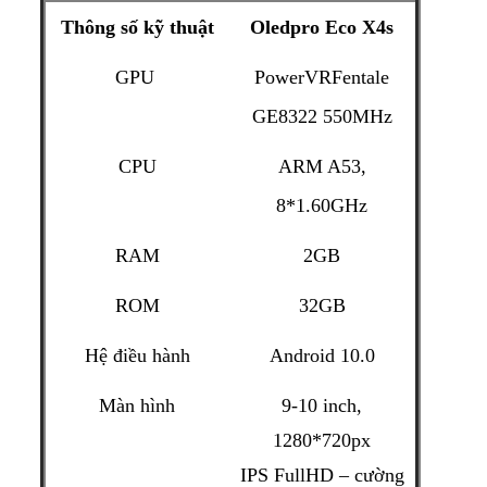
Thông số kỹ thuật
Oledpro Eco X4s
GPU
PowerVRFentale
GE8322 550MHz
CPU
ARM A53,
8*1.60GHz
RAM
2GB
ROM
32GB
Hệ điều hành
Android 10.0
Màn hình
9-10 inch,
1280*720px
IPS FullHD – cường